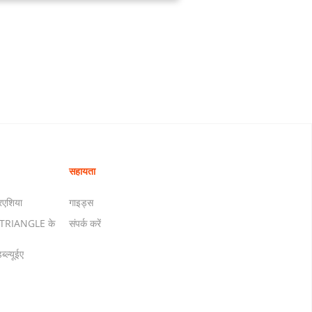
सहायता
रएशिया
गाइड्स
ं TRIANGLE के
संपर्क करें
्ल्यूईए