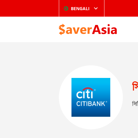
BENGALI
স
সি