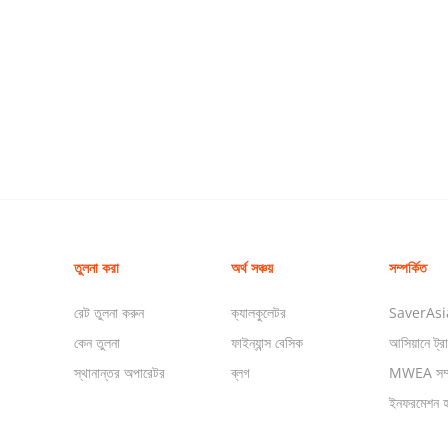
তুলনা করা
অর্থ সঞ্চয়
সম্পর্কিত
রেট তুলনা করুন
ক্যালকুলেটর
SaverAsia 
কেন তুলনা
ফাইন্যান্স বেসিক
আসিয়ানে ট্রায
স্থানান্তর অপারেটর
ব্লগ
MWEA সম্প
ইনফরমেশন হ