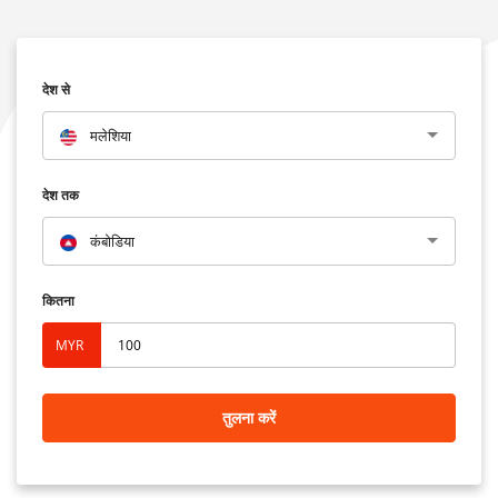
देश से
मलेशिया
देश तक
कंबोडिया
कितना
MYR
तुलना करें