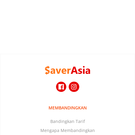
MEMBANDINGKAN
Bandingkan Tarif
Mengapa Membandingkan