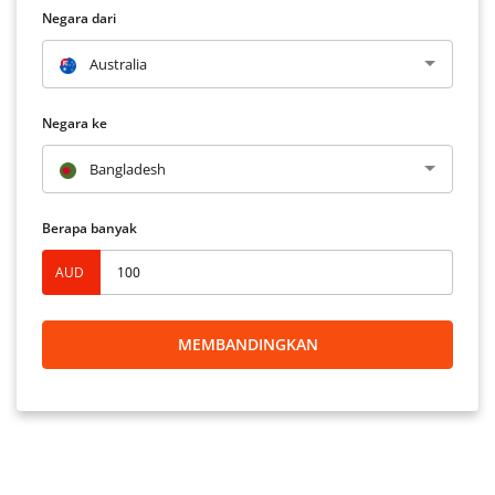
Negara dari
Australia
Negara ke
Bangladesh
Berapa banyak
AUD
MEMBANDINGKAN