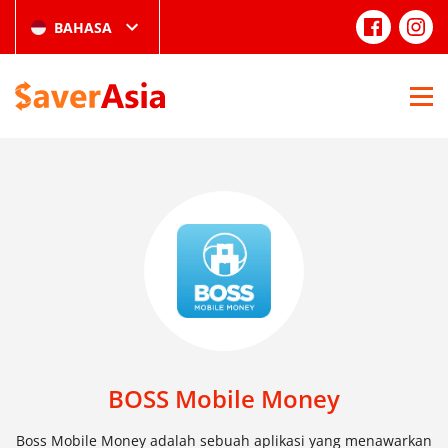
BAHASA
BOSS Mobile Money
Boss Mobile Money adalah sebuah aplikasi yang menawarkan