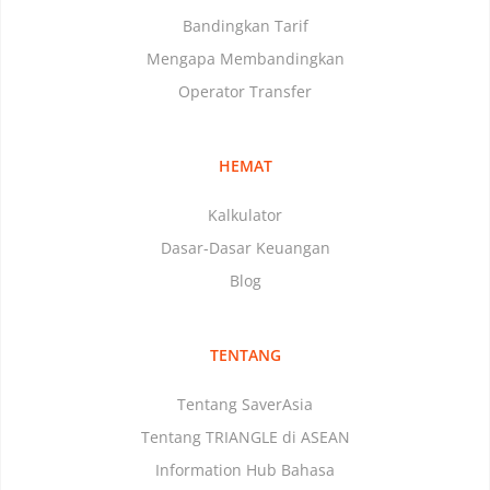
Bandingkan Tarif
Mengapa Membandingkan
Operator Transfer
HEMAT
Kalkulator
Dasar-Dasar Keuangan
Blog
TENTANG
Tentang SaverAsia
Tentang TRIANGLE di ASEAN
Information Hub Bahasa