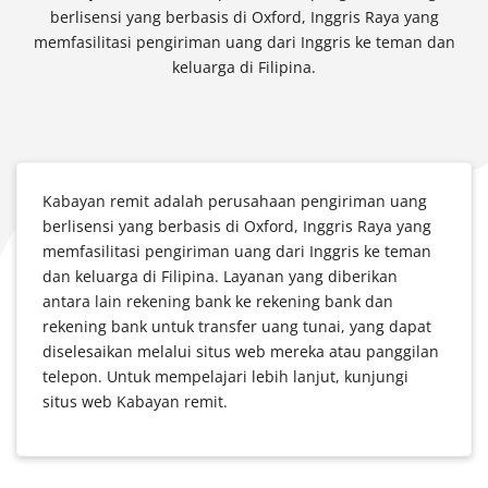
berlisensi yang berbasis di Oxford, Inggris Raya yang
memfasilitasi pengiriman uang dari Inggris ke teman dan
keluarga di Filipina.
Kabayan remit adalah perusahaan pengiriman uang
berlisensi yang berbasis di Oxford, Inggris Raya yang
memfasilitasi pengiriman uang dari Inggris ke teman
dan keluarga di Filipina. Layanan yang diberikan
antara lain rekening bank ke rekening bank dan
rekening bank untuk transfer uang tunai, yang dapat
diselesaikan melalui situs web mereka atau panggilan
telepon. Untuk mempelajari lebih lanjut, kunjungi
situs web Kabayan remit.