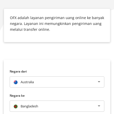
OFX adalah layanan pengiriman uang online
ke
banyak
negara. Layanan ini memungkinkan pengiriman uang
melalui transfer online.
Negara dari
Australia
Negara ke
Bangladesh