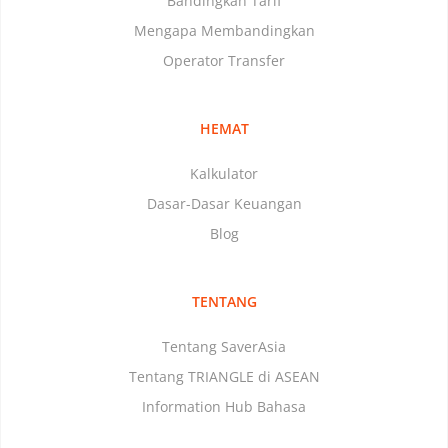
Bandingkan Tarif
Mengapa Membandingkan
Operator Transfer
HEMAT
Kalkulator
Dasar-Dasar Keuangan
Blog
TENTANG
Tentang SaverAsia
Tentang TRIANGLE di ASEAN
Information Hub Bahasa