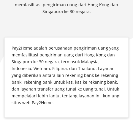
memfasilitasi pengiriman uang dari Hong Kong dan
Singapura ke 30 negara.
Pay2Home adalah perusahaan pengiriman uang yang
memfasilitasi pengiriman uang dari Hong Kong dan
Singapura ke 30 negara, termasuk Malaysia,
Indonesia, Vietnam, Filipina, dan Thailand. Layanan
yang diberikan antara lain rekening bank ke rekening
bank, rekening bank untuk kas, kas ke rekening bank,
dan layanan transfer uang tunai ke uang tunai. Untuk
mempelajari lebih lanjut tentang layanan ini, kunjungi
situs web Pay2Home.