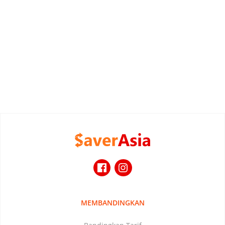
MEMBANDINGKAN