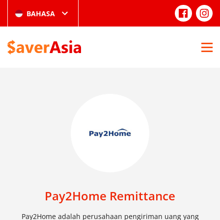
BAHASA
Pay2Home Remittance
Pay2Home adalah perusahaan pengiriman uang yang