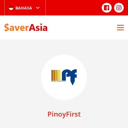
BAHASA
PinoyFirst