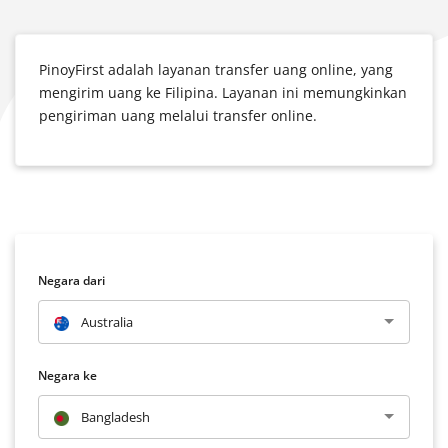
PinoyFirst adalah layanan transfer uang online, yang
mengirim uang ke Filipina. Layanan ini memungkinkan
pengiriman uang melalui transfer online.
Negara dari
Australia
Negara ke
Bangladesh