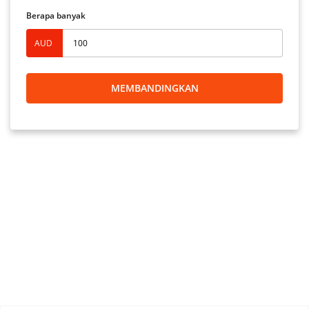
Berapa banyak
AUD
MEMBANDINGKAN