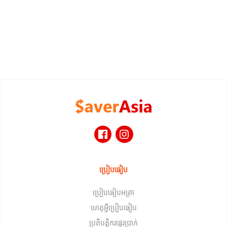
ប្រៀបធៀប
ប្រៀបធៀបអត្រា
ហេតុអ្វីប្រៀបធៀប
ប្រតិបត្តិករផ្ទេរប្រាក់