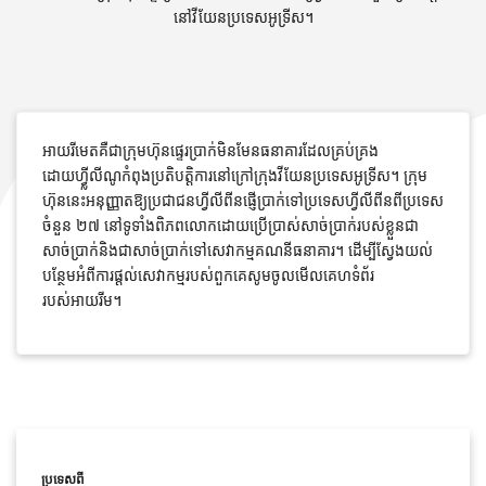
នៅវីយែនប្រទេសអូទ្រីស។
អាយរីមេតគឺជាក្រុមហ៊ុនផ្ទេរប្រាក់មិនមែនធនាគារដែលគ្រប់គ្រង
ដោយហ្វ្លីលីណូកំពុងប្រតិបត្តិការនៅក្រៅក្រុងវីយែនប្រទេសអូទ្រីស។ ក្រុម
ហ៊ុននេះអនុញ្ញាតឱ្យប្រជាជនហ្វីលីពីនផ្ញើប្រាក់ទៅប្រទេសហ្វីលីពីនពីប្រទេស
ចំនួន ២៧ នៅទូទាំងពិភពលោកដោយប្រើប្រាស់សាច់ប្រាក់របស់ខ្លួនជា
សាច់ប្រាក់និងជាសាច់ប្រាក់ទៅសេវាកម្មគណនីធនាគារ។ ដើម្បីស្វែងយល់
បន្ថែមអំពីការផ្តល់សេវាកម្មរបស់ពួកគេសូមចូលមើលគេហទំព័រ
របស់អាយរីម។
ប្រទេសពី