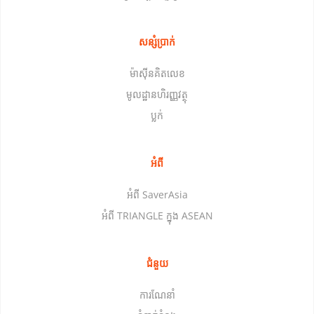
សន្សំប្រាក់
ម៉ាស៊ីនគិតលេខ
មូលដ្ឋានហិរញ្ញវត្ថុ
ប្លក់
អំពី
អំពី SaverAsia
អំពី TRIANGLE ក្នុង ASEAN
ជំនួយ
ការណែនាំ