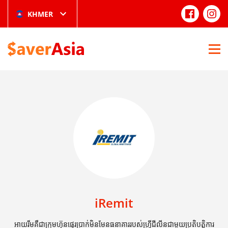
KHMER
iRemit
អាយរីមគឺជាក្រុមហ៊ុនផ្ទេរប្រាក់មិនមែនធនាគាររបស់ហ្វ្រីជីលីនជាមួយប្រតិបត្តិការ