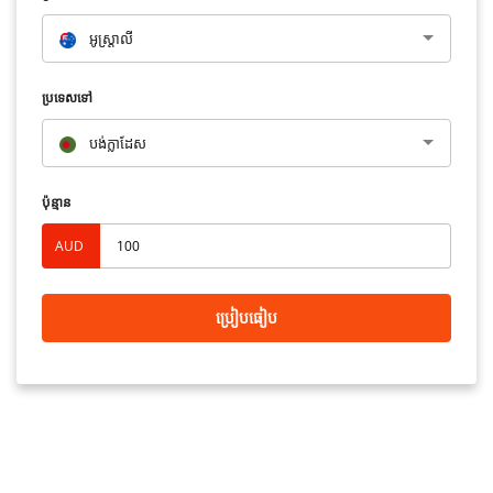
អូស្រ្តាលី​
ប្រទេសទៅ
បង់ក្លាដែស
ប៉ុន្មាន
AUD
ប្រៀបធៀប