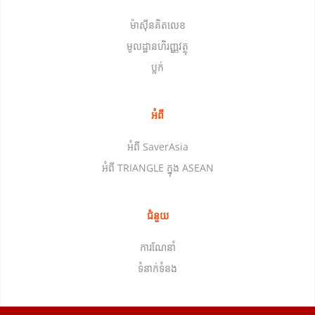
ម៉ាស៊ីនគិតលេខ
មូលដ្ឋានហិរញ្ញវត្ថុ
ប្លក់
អំពី
អំពី SaverAsia
អំពី TRIANGLE ក្នុង ASEAN
ជំនួយ
ការណែនាំ
ទំនាក់ទំនង