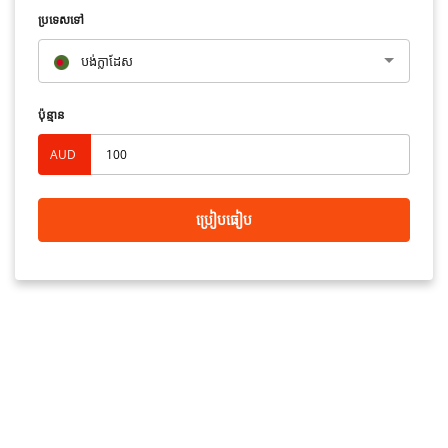
ប្រទេសទៅ
បង់ក្លាដែស
ប៉ុន្មាន
AUD
ប្រៀបធៀប