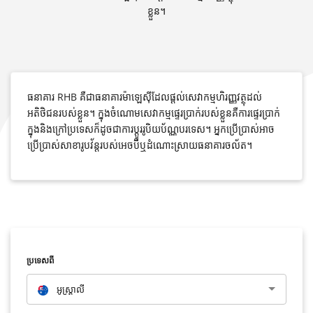
ខ្លួន។
ធនាគារ RHB គឺជាធនាគារម៉ាឡេស៊ីដែលផ្តល់សេវាកម្មហិរញ្ញវត្ថុដល់
អតិថិជនរបស់ខ្លួន។ ក្នុងចំណោមសេវាកម្មផ្ទេរប្រាក់របស់ខ្លួនគឺការផ្ទេរប្រាក់
ក្នុងនិងក្រៅប្រទេសក៏ដូចជាការប្តូររូបិយប័ណ្ណបរទេស។ អ្នកប្រើប្រាស់អាច
ប្រើប្រាស់សាខារូបវ័ន្តរបស់អេចប៊ីឬដំណោះស្រាយធនាគារចល័ត។
ប្រទេសពី
អូស្រ្តាលី​