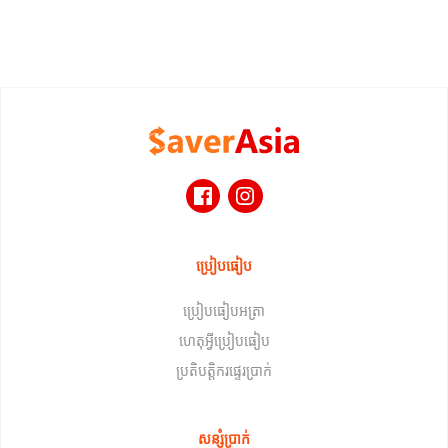
ប្រៀបធៀប
ប្រៀបធៀបអត្រា
ហេតុអ្វីប្រៀបធៀប
ប្រតិបត្តិករផ្ទេរប្រាក់
សន្សំប្រាក់