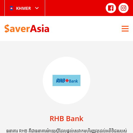
KHMER
RHB Bank
ធនាគារ RHB គឺជាធនាគារម៉ាឡេស៊ីដែលផ្តល់សេវាកម្មហិរញ្ញវត្ថុដល់អតិថិជនរបស់