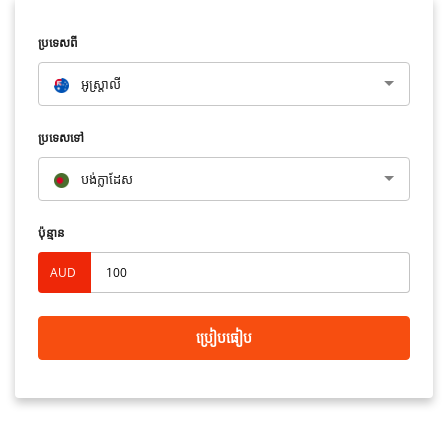
ប្រទេសពី
អូស្រ្តាលី​
ប្រទេសទៅ
បង់ក្លាដែស
ប៉ុន្មាន
AUD
ប្រៀបធៀប