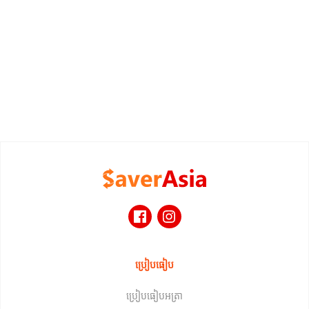
ប្រៀបធៀប
ប្រៀបធៀបអត្រា