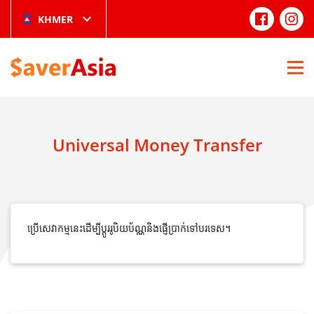
KHMER
Universal Money Transfer
ប្រើសេវាកម្មនេះដើម្បីប្តូររូបិយប័ណ្ណនិងផ្ញើប្រាក់ទៅបរទេស។