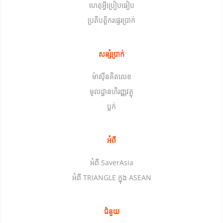
ហេតុអ្វីប្រៀបធៀប
ប្រតិបត្តិករផ្ទេរប្រាក់
សន្សំប្រាក់
ម៉ាស៊ីនគិតលេខ
មូលដ្ឋានហិរញ្ញវត្ថុ
ប្លក់
អំពី
អំពី SaverAsia
អំពី TRIANGLE ក្នុង ASEAN
ជំនួយ