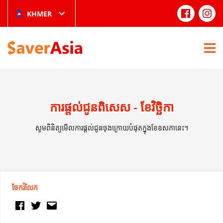
KHMER
ការផ្តល់ជូនពិសេស - ខែវិច្ឆិកា
សូមពិនិត្យមើលការផ្តល់ជូនចុងក្រោយបំផុតក្នុងខែឧសភានេះ។
ចែករំលែក