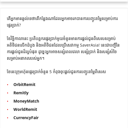
តើ​អ្នក​មាន​ឆ្ងល់​ទេ​ថា​តើ​កន្លែង​ណា​ដែល​អ្នក​អាច​រកបានការបញ្ចុះតម្លៃសម្រាប់ការ
ផ្ទេរ​ប្រាក់​?
ខែវិច្ឆិកាលា​នេះ ប្រតិបត្តករផ្ទេរប្រាក់មួយចំនួនមានការផ្តល់ជូនពិសេសសម្រាប់
អតិថិជនលើកដំបូង និងអតិថិជនដែលប្រើសេវាកម្ម SaverAsia! នេះ​ជា​បញ្ជី​នៃ
ការផ្តល់ជូន​ដ៏​ល្អ​បំផុត ដូច្នេះ​អ្នក​អាច​សន្សំ​ពេល​វេលា សន្សំ​ប្រាក់ និង​សន្សំ​សំចៃ​
សម្រាប់​អនាគត​របស់​អ្នក។
ខែនេះក្រុមហ៊ុនផ្ទេរប្រាក់ចំនួន 5 កំពុងចុះផ្តល់ជូនការបញ្ចុះតម្លៃពិសេស
OrbitRemit
Remitly
MoneyMatch
WorldRemit
CurrencyFair