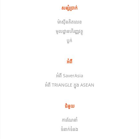
សន្សំប្រាក់
ម៉ាស៊ីនគិតលេខ
មូលដ្ឋានហិរញ្ញវត្ថុ
ប្លក់
អំពី
អំពី SaverAsia
អំពី TRIANGLE ក្នុង ASEAN
ជំនួយ
ការណែនាំ
ទំនាក់ទំនង