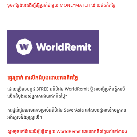
ចុចកន្លែងនេះដើម្បីផ្ញើប្រាក់ជាមួយ MONEYMATCH ដោយឥតគិតថ្លៃ
ផ្ទេរប្រាក់ ៣លើកដំបូងដោយឥតគិតថ្លៃ
ដោយប្រើលេខកូដ 3FREE អតិថិជន WorldRemit ថ្មី អាចធ្វើប្រតិបត្តិការបី
លើកដំបូងរបស់ពួកគេដោយឥតគិតថ្លៃ។
ការផ្តល់ជូននេះមានសម្រាប់អតិថិជន SaverAsia នៅសហរដ្ឋអាមេរិកចក្រភព
អង់គ្លេសនិងអូស្ត្រាលី។
សូមចុចនៅទីនេះដើម្បីផ្ញើជាមួយ WorldRemit ដោយឥតគិតថ្លៃដល់ទៅ៣ដង