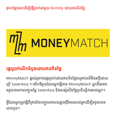
ចុចកន្លែងនេះដើម្បីផ្ញើប្រាក់ជាមួយ Remitly ដោយឥតគិតថ្លៃ
ផ្ទេរប្រាក់លើកដំបូងដោយឥតគិតថ្លៃ
MoneyMatch ផ្តល់ជូនការផ្ទេរប្រាក់ដោយឥតគិតថ្លៃសម្រាប់អតិថិជនថ្មីដោយ
ប្រើ SaverAsia ។ លើកទីមួយដែលអ្នកផ្ញើតាម MoneyMatch អ្នកនឹងអាច
ទទួលបានការបញ្ចុះតម្លៃ SaverAsia និងសន្សំសំចៃថ្លៃប្រតិបត្តិការរបស់អ្នក។
អ្វីដែលអ្នកត្រូវធ្វើគឺគ្រាន់តែបញ្ចូលអាសយដ្ឋានអ៊ីមែលរបស់អ្នកដើម្បីទទួលបាន
លេខកូដ។