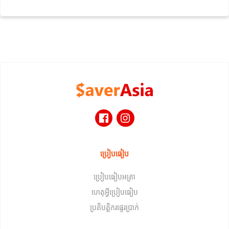
ប្រៀបធៀប
ប្រៀបធៀបអត្រា
ហេតុអ្វីប្រៀបធៀប
ប្រតិបត្តិករផ្ទេរប្រាក់