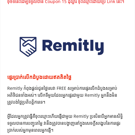
ចុចទីនេះដើម្បីទទួលបាន Coupon 15 ដុល្លារ ចុះឈ្មោះដោយប្រើ Link នេះ។
ផ្ទេរប្រាក់លើកដំបូងដោយឥតគិតថ្លៃ
Remitly កំពុងផ្តល់ជូនថ្លៃសេវា FREE សម្រាប់ការផ្ទេរលើកដំបូងសម្រាប់
អតិថិជនទាំងអស់។ លើកទីមួយដែលអ្នកផ្ទេរជាមួយ Remitly អ្នកនឹងមិន
ត្រូវបង់ថ្លៃប្រតិបត្តិការទេ។
អ្វីដែលអ្នកត្រូវធ្វើគឺចុះឈ្មោះហើយផ្ញើជាមួយ Remitly ប្រសិនបើអ្នកមានសិទ្ធិ
ទទួលបានការបញ្ចុះតម្លៃ វានឹងត្រូវបានបង្ហាញនៅក្នុងសេចក្តីសង្ខេបនៃការផ្ទេរ
ប្រាក់របស់អ្នកមុនពេលអ្នកផ្ញើ។