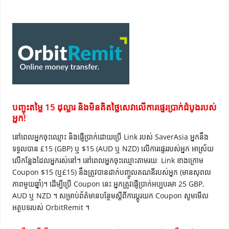
បញ្ចុះតម្លៃ 15 ដុល្លារ និងមិនគិតថ្លៃសេវាលើការផ្ទេរប្រាក់ដំបូងរបស់
អ្នក!
នៅពេលអ្នកចុះឈ្មោះ និងផ្ញើប្រាក់ដោយប្រើ Link របស់ SaverAsia អ្នកនឹង
ទទួលបាន £15 (GBP) ឬ $15 (AUD ឬ NZD) លើការផ្ទេររបស់អ្នក អាស្រ័យ
លើកន្លែងដែលអ្នករស់នៅ។ នៅពេលអ្នកចុះឈ្មោះតាមរយៈ Link ខាងក្រោម
Coupon $15 (ឬ£15) នឹងត្រូវបានដាក់បញ្ចូលគណនីរបស់អ្នក (មានសុពល
ភាពមួយឆ្នាំ)។ ដើម្បីប្រើ Coupon នេះ អ្នកត្រូវផ្ញើប្រាក់អប្បបរមា 25 GBP,
AUD ឬ NZD ។ សម្រាប់ព័ត៌មានបន្ថែមស្តីពីការប្តូរយក Coupon សូមមើល
អត្ថបទរបស់ OrbitRemit ។