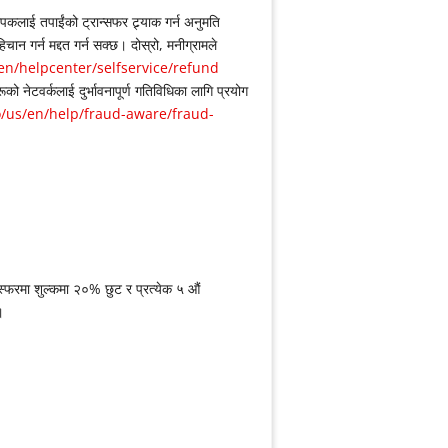
रापकलाई तपाईंको ट्रान्सफर ट्र्याक गर्न अनुमति
िचान गर्न मद्दत गर्न सक्छ। दोस्रो, मनीग्रामले
/helpcenter/selfservice/refund
को नेटवर्कलाई दुर्भावनापूर्ण गतिविधिका लागि प्रयोग
us/en/help/fraud-aware/fraud-
्स्फरमा शुल्कमा २०% छुट र प्रत्येक ५ औं
।