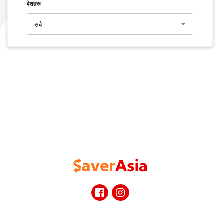
देशहरू
सबै