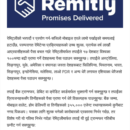
रेमिट्लीको भरपर्दो र प्रयोग गर्न-सजिलो मोबाइल एपले लामो पर्खाइको समयलाई
हटाउँछ, परम्परागत रेमिटेन्स प्रक्रियाहरूको उच्च शुल्क, प्रत्येक वर्ष लाखौं
आप्रवासीहरूको पैसा बचत गर्छ! रेमिट्लीमार्फत तपाईंले १७ देशबाट विश्वका
१००भन्दा बढी प्राप्त गर्ने देशहरूमा पैसा पठाउन सक्नुहुन्छ। तपाईंले अस्ट्रेलिया,
सिङ्गापुर, युके, अमेरिका र क्यानडा जस्ता देशहरूबाट फिलिपिन्स, भियतनाम, भारत,
सिङ्गापुर, इन्डोनेसिया, मलेसिया, लाओ PDR र अन्य धेरै लगायत एशियाका धेरैजसो
देशहरूमा पैसा पठाउन सक्नुहुन्छ।
तपाईं बैंक ट्रान्स्फर, डेबिट वा क्रेडिट कार्डमार्फत भुक्तानी गर्न सक्नुहुन्छ र तपाईंका
प्रियजनहरूसँग तिनीहरूको पैसा प्राप्त गर्न धेरै विकल्पहरू पाउनुहुन्छ: बैंक जम्मा,
मोबाइल वालेट, होम डेलिभरी वा तिनीहरूको ३५५,००० एजेन्ट स्थानहरूमध्ये कुनैबाट
नगद पिकअप। यसका लागि शुल्क भनेको कारोबारको प्रकारमा निर्भर गर्दछ, तर
विशेष गरी यो गतिमा निर्भर गर्दछ! रेमिट्लीमार्फत तपाईं यी दुई ट्रान्स्फर गतिबीच
छनौट गर्न सक्नुहुन्छ: