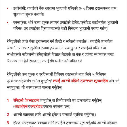
इकोनोमी: तपाईंको बैंक खातामा भुक्तानी गरिएको ३-५ दिनमा ट्रान्स्फरमा कम
शुल्क वा शुल्क नलाग्ने!
एक्सप्रेस: थोरै उच्च शुल्क लगाएर तपाईंको डेबिट/क्रेडिट कार्डमार्फत भुक्तानी
गरिन्छ, तर तपाईंका प्रियजनहरूले केही मिनेटमा भुक्तानी प्राप्त गर्छन्!
रेमिट्लीको एपले पैसा ट्रान्सफर गर्न छिटो र सजिलो बनाउँछ। तपाईंले एपमार्फत
आफ्नो ट्रान्स्फर सुरक्षित रूपमा ट्र्याक गर्न सक्नुहुन्छ र तपाईंको परिवार वा
साथीहरूले सजिलैसँग रेमिट्लीको विशाल नेटवर्क वा बैंक र एजेन्ट स्थानहरू नगद
पिकअप गर्न हेर्न सक्छन्। तपाईंसँग छनौट गर्ने शक्ति छ!
रेमिट्लीको कम शुल्क र प्रतिस्पर्धी विनिमय दरहरूको मजा लिने ५ मिलियन
प्रयोगकर्ताहरूसँग सामेल हुनुहोस्!
तपाईं आफ्नो पहिलो ट्रान्स्फर शुल्करहित
पनि गर्न
सक्नुहुन्छ! यी चरणहरूको पालना गर्नुहोस्:
रेमिट्ली वेबसाइटमा
जानुहोस् वा तिनीहरूको एप डाउनलोड गर्नुहोस्
(
आइओएस
र
एन्ड्रोइड
एपहरू उपलब्ध छन्)।
आफ्नो खाताका लागि आफ्नो इमेल र पासवर्ड प्रविष्ट गर्नुहोस्
।
होल्ड अपहरूबाट बच्नका लागि तपाईंले ट्रान्स्फर सुरु गर्नुअघि आफ्नो पहिचान