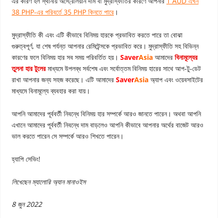
এর কারণ হল স্থানীয় অস্ট্রেলিয়ান দাম বা মুদ্রাস্ফীতির কারণে আপনার
1 AUD এখন
38 PHP-এর পরিবর্তে 35 PHP কিনতে পারে
।
মুদ্রাস্ফীতি কী এবং এটি কীভাবে বিনিময় হারকে প্রভাবিত করতে পারে তা বোঝা
গুরুত্বপূর্ণ, যা শেষ পর্যন্ত আপনার রেমিটেন্সকে প্রভাবিত করে। মুদ্রাস্ফীতি সহ বিভিন্ন
কারণের ফলে বিনিময় হার সব সময় পরিবর্তিত হয়।
Saver
Asia
আমাদের
বিনামূল্যের
তুলনা হার টুলের
মাধ্যমে উপলব্ধ সর্বশেষ এবং সর্বোত্তম বিনিময় হারের সাথে আপ-টু-ডেট
রাখা আপনার জন্য সহজ করেছে। এটি আমাদের
Saver
Asia
অ্যাপ এবং ওয়েবসাইটের
মাধ্যমে বিনামূল্যে ব্যবহার করা যায়।
আপনি আমাদের পূর্ববর্তী নিবন্ধে বিনিময় হার সম্পর্কে আরও জানতে পারেন। অথবা আপনি
এখানে আমাদের পূর্ববর্তী নিবন্ধে দাম বাড়লেও আপনি কীভাবে আপনার অর্থের বাজেট আরও
ভাল করতে পারেন সে সম্পর্কে আরও শিখতে পারেন।
হ্যাপি সেভিং!
লিখেছেন ম্যালোরি অ্যান মানাওইস
8 জুন 2022