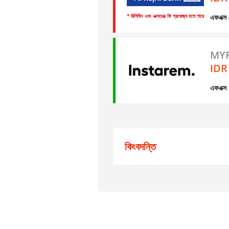
এফএক্
* রিসিভিং এবং এক্সচেঞ্জ ফি প্রযোজ্য হতে পারে
MYR
IDR
এফএক্স
কিংবদন্তি
ডেটা
লাইভ ফলাফল
রহস্য কেনাকাটা ফলাফল