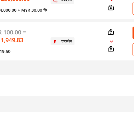
স 4,000.00
+ MYR 30.00 ফি
 100.00 =
 1,949.83
তাৎক্ষণিক
 19.50
স্থানান্তরের ফর্ম
স্থানান্তরের পদ্ধতি
স
ব্যাংক আমানত বা ডেবিট/
অনলাইন
ক্রেডিট কার্ড প্রতি নগদ
ব্যাক্তিগতভাবে
ব্যাংক আমানত বা ডেবিট/
ক্রেডিট কার্ড প্রতি মুঠোফোন