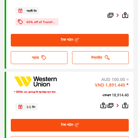
পরবর্তী দিন
65% off of Transfer Fees!
টাকা পাঠান
প্রচার
বিস্তারিত
AUD 100.00 =
VND 1,891,440
*
* রিসিভিং এবং এক্সচেঞ্জ ফি প্রযোজ্য হতে পারে
এফএক্স 18,914.40
3-5 দিন
টাকা পাঠান