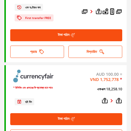
এক ঘণ্টারও কম
First transfer FREE
টাকা পাঠান
প্রচার
বিস্তারিত
AUD 100.00 =
VND 1,752,778
*
* রিসিভিং এবং এক্সচেঞ্জ ফি প্রযোজ্য হতে পারে
এফএক্স 18,258.10
দুই দিন
টাকা পাঠান