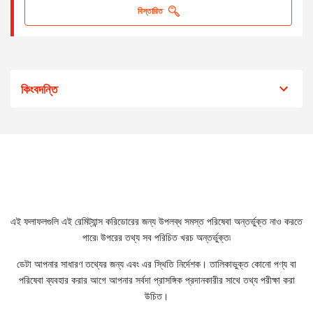
বিস্তারিত
কিংবদন্তি
ডেটা
লাইভ ফলাফল
রহস্য কেনাকাটা ফলাফল
স্থানান্তরের ফর্ম
এই ফলাফলগুলি এই রেমিট্যান্স করিডোরের জন্য উপলব্ধ সমস্ত পরিষেবা অন্তর্ভুক্ত নাও করতে
পারে৷ উপরের তথ্য সব পরিচিত খরচ অন্তর্ভুক্ত৷
অনলাইন
ডেটা আপনার সাধারণ তথ্যের জন্য এবং এর স্থিতি নির্দেশক। তালিকাভুক্ত কোনো পণ্য বা
ব্যাক্তিগতভাবে
পরিষেবা ব্যবহার করার আগে আপনার সর্বদা প্রাসঙ্গিক প্রদানকারীর সাথে তথ্য পরীক্ষা করা
ব্যাক্তিগতভাবে বা কল সেন্টার
উচিত।