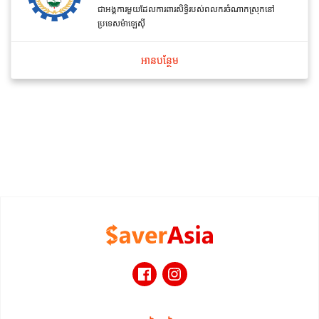
ជាអង្គការមួយដែលការពារសិទ្ធិរបស់ពលករចំណាកស្រុកនៅ
ប្រទេសម៉ាឡេស៊ី
អាន​បន្ថែម