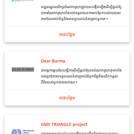
មជ្ឈមណ្ឌលសិក្សាចំណាកស្រុកត្រូវបានបង្កើតឡើងដើម្បីផ្តល់ឱ្យ
កុមារចំណាកស្រុកទាំងអស់ទទួលបានការអប់រំប្រកបដោយគុណ
ភាពដែលពាក់ព័ន្ធនិងមានប្រយោជន៍សម្រាប់ពួកគេ។
អាន​បន្ថែម
Dear Burma
ជាអង្គការមួយដែលធ្វើការដើម្បីផ្តល់ឱ្យជនចំណាកស្រុកភូមាទាំង
អស់នូវឱកាសទទួលបានជំនាញអប់រំទំនុកចិត្តនិងលើកកម្ពស់
ជីវិតរបស់ពួកគេតាមភាសា។
អាន​បន្ថែម
GMS TRIANGLE project
គម្រោងមានគោលបំណងពង្រឹងការបង្កើតនិងការអនុវត្តគោល