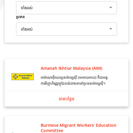
ទាំងអស់
ប្រភេទ
ទាំងអស់
Amanah Ikhtiar Malaysia (AIM)
អាម៉ាណាអ៊ីឃេទ្បេសម៉ាឡេស៊ី (អេអាយអាយ) គឺជាអង្គ
ការមីក្រូហិរញ្ញវត្ថុដែលធំជាងគេនៅប្រទេសម៉ាឡេស៊ី។
អាន​បន្ថែម
Burmese Migrant Workers’ Education
Committee