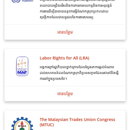
នយោបាយជ្រើសរើសនិងការការពារពលកម្មនិងការអនុវត្តន៍
ការងារដើម្បីធានាបាននូវការធ្វើចំណាកស្រុកប្រកបដោយ
សុវត្ថិភាពដែលជាលទ្ធផលនៃការងារសមរម្យ
អាន​បន្ថែម
Labor Rights for All (LRA)
អង្គការក្រៅរដ្ឋាភិបាលថ្នាក់ក្រោមដែលស្វែងរកការផ្តល់អំណាច
ដល់សហគមន៍ជនចំណាកស្រុកពីប្រទេសភូមាដែលរស់នៅនិងធ្វើ
ការនៅក្នុងប្រទេសថៃ។
អាន​បន្ថែម
The Malaysian Trades Union Congress
(MTUC)