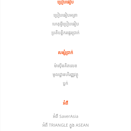
ប្រៀបធៀប
ប្រៀបធៀបអត្រា
ហេតុអ្វីប្រៀបធៀប
ប្រតិបត្តិករផ្ទេរប្រាក់
សន្សំប្រាក់
ម៉ាស៊ីនគិតលេខ
មូលដ្ឋានហិរញ្ញវត្ថុ
ប្លក់
អំពី
អំពី SaverAsia
អំពី TRIANGLE ក្នុង ASEAN