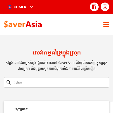
KHMER
សេវាកម្មគាំទ្រក្នុងស្រុក
កន្លែងណាដែលអ្នកកំពុងធ្វើការនិងរស់នៅ SaverAsia នឹងផ្តល់ការគាំទ្រក្នុងស្រុក
ដល់អ្នក។ ពីដំបូន្មានសុខភាពទិដ្ឋាការនិងការអប់រំនិងច្រើនទៀត
បណ្តាប្រទេស