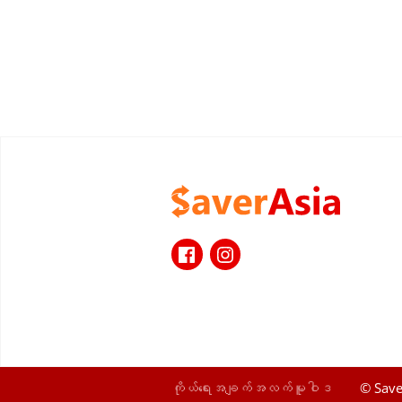
ကိုယ်ရေးအချက်အလက်မူဝါဒ
© Save