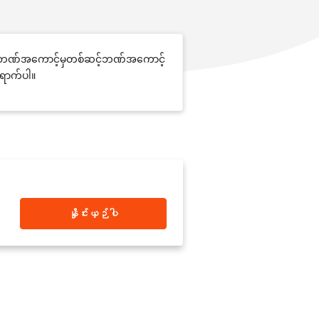
ူများသည်ဘဏ်အကောင့်မှတစ်ဆင့်ဘဏ်အကောင့်
်ရောက်ပါ။
နှိုင်းယှဉ်ပါ