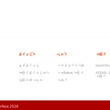
နှိုင်းယှဉ်ပါ
ငွေစုပါ
အကြောင်း
နှုန်းနှိုင်းယှဉ်
ဂဏန်းတွက်စက်များ
SaverAsia
ဘာကြောင့်နှိုင်းယှဉ်တာလဲ
ဘဏ္Basာရေးအခြေခံ
ASEAN ၌
အကြောင်း
လွှဲပြောင်းအော်ပရေတာ
ဘလော့ဂ်
rAsia 2026