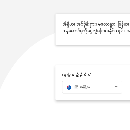
အိန္ဒိယ၊ အင်ဒိုနီးရှား၊ မလေးရှား၊ မြ
၀ န်ဆောင်မှုသို့ငွေလွှဲပြောင်းနိုင်သည
‌ငွေလွှဲမည့်နိုင်ငံ
ဩစတြေးလျ