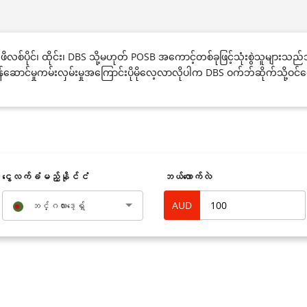
န်မာ၊ ဖိလစ်ပိုင်၊ ထိုင်း၊ DBS သို့မဟုတ် POSB အကောင့်တစ်ခုဖြင့်သုံးစွဲသ
်။ ဝန်ဆောင်မှုကမ်းလှမ်းမှုအကြောင်းပိုမိုလေ့လာလိုပါက DBS ဝက်ဘ်ဆိုက်သို့ဝင
‌ငွေလက်ခံမည့်နိုင်ငံ
ဘယ်လောက်လဲ
AUD
ဘင်္ဂလားဒေ့ရှ်