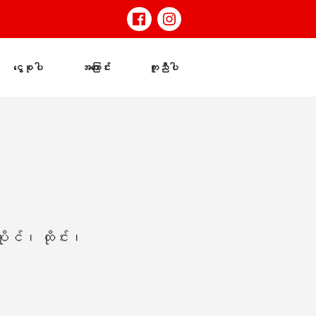
ငွေစုပါ
အကြောင်း
ကူညီပါ
ိုင်၊ ထိုင်း၊