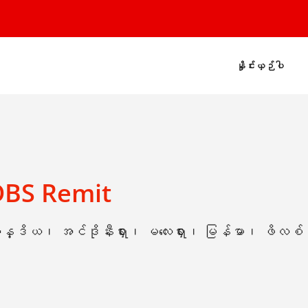
နှိုင်းယှဉ်ပါ
DBS Remit
ိန္ဒိယ၊ အင်ဒိုနီးရှား၊ မလေးရှား၊ မြန်မာ၊ ဖိလစ်ပ