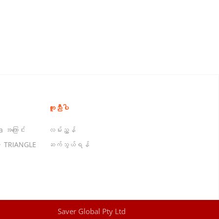
ကူညီပါ
 အကြောင်း
လမ်းညွှန်
 TRIANGLE
ဆက်သွယ်ရန်
Saver Global Pty Ltd