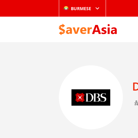
BURMESE
အ