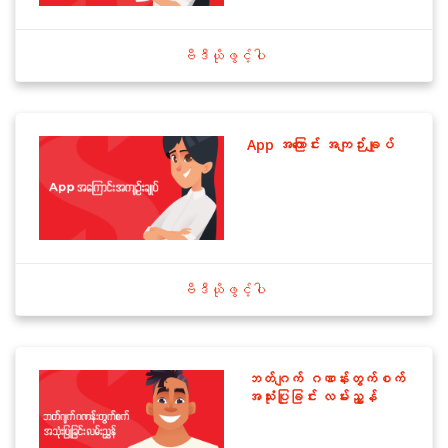
ဗီဒီယိုဖွင့်ပါ
App အကြောင်း အကျဉ်းချုပ်
ဗီဒီယိုဖွင့်ပါ
ဘတ်ဂျက် ဂဏန်းတွက်စက်
အသုံးပြုခြင်း လမ်းညွှန်