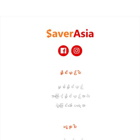
နှိုင်းယှဉ်ပါ
နှုန်းနှိုင်းယှဉ်
ဘာကြောင့်နှိုင်းယှဉ်တာလဲ
လွှဲပြောင်းအော်ပရေတာ
ငွေစုပါ