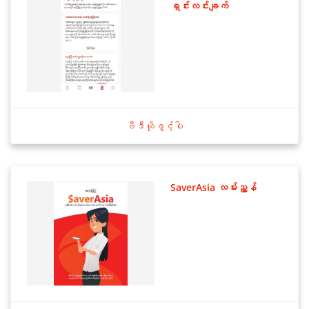
ရှင်းလင်းချက်
ဗီဒီယိုဖွင့်ပါ
SaverAsia လမ်းညွှန်