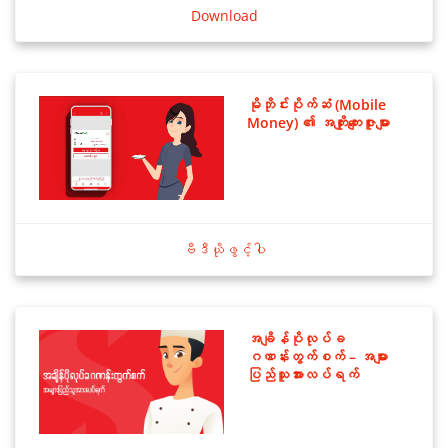
Download
မိုဘိုင်းပိုက်ဆံ (Mobile
Money) ၏ အကျိုးကျေးဇူးများ
ဗီဒီယိုဖွင့်ပါ
အချိန်ပိုလုပ်ခ
ဂဏန်းတွက်စက် – အများ
ပြည်သူအားလပ်ရက်