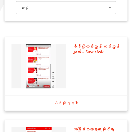
အားလုံး
ဗီဒီယိုလမ်းညွှန် လမ်းညွှန်
ချက် – SaverAsia
ဗီဒီယိုဖွင့်ပါ
အခြေခံဘဏ္ဍာရေးဆိုင်ရာ