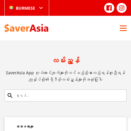
BURMESE
လမ်းညွှန်
SaverAsia App လုပ်ဆောင်ချက်များကိုသင်မည်သို့နားလည်ရန်ကူညီရန်
ကျွန်ုပ်တို့၏ဗွီဒီယိုလမ်းညွှန်များကိုအသုံးပြုပါ
ဘာသာစကားများ