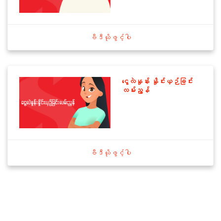
ဗီဒီယိုဖွင့်ပါ
ငွေလဲနှုန်း နှိုင်းယှဉ်ခြင်း
လမ်းညွန်
ဗီဒီယိုဖွင့်ပါ