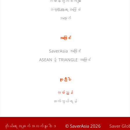
ဂဏန်းတွက်စက်များ
ဘဏ္Basာရေးအခြေခံ
ဘလော့ဂ်
အကြောင်း
SaverAsia အကြောင်း
ASEAN ၌ TRIANGLE အကြောင်း
ကူညီပါ
လမ်းညွှန်
ဆက်သွယ်ရန်
ကိုယ်ရေးအချက်အလက်မူဝါဒ
© SaverAsia 2026
Saver Glob