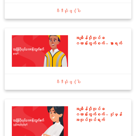
ဗီဒီယိုဖွင့်ပါ
အချိန်ပိုလုပ်ခ
ဂဏန်းတွက်စက် – နားရက်
ဗီဒီယိုဖွင့်ပါ
အချိန်ပိုလုပ်ခ
ဂဏန်းတွက်စက် – ပုံမှန်
အလုပ်လုပ်ရက်