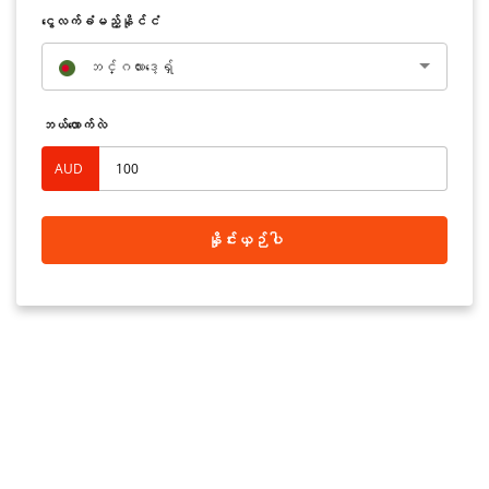
‌ငွေလက်ခံမည့်နိုင်ငံ
ဘင်္ဂလားဒေ့ရှ်
ဘယ်လောက်လဲ
AUD
နှိုင်းယှဉ်ပါ