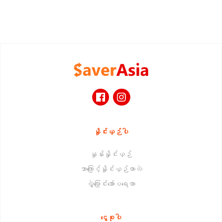
နှိုင်းယှဉ်ပါ
နှုန်းနှိုင်းယှဉ်
ဘာကြောင့်နှိုင်းယှဉ်တာလဲ
လွှဲပြောင်းအော်ပရေတာ
ငွေစုပါ