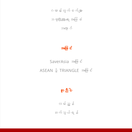
ဂဏန်းတွက်စက်များ
ဘဏ္Basာရေးအခြေခံ
ဘလော့ဂ်
အကြောင်း
SaverAsia အကြောင်း
ASEAN ၌ TRIANGLE အကြောင်း
ကူညီပါ
လမ်းညွှန်
ဆက်သွယ်ရန်