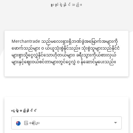
ယူသုံးစွဲနိုင်သည်။
Merchantrade သည်မလေးရှားရှိဘဏ်ခွဲအမြောက်အများကို
ဖောက်သည်များ ၀ ယ်ယူသုံးစွဲနိုင်သည်။ သုံးစွဲသူများသည်နိုင်ငံ
များစွာသို့ငွေလွှဲနိုင်သောဟိုတယ်များ၊ ခရီးသွားကိုယ်စားလှယ်
များနှင့်ဈေးဝယ်စင်တာများတွင်ငွေလွှဲ ၀ န်ဆောင်မှုပေးသည်။
‌ငွေလွှဲမည့်နိုင်ငံ
ဩစတြေးလျ