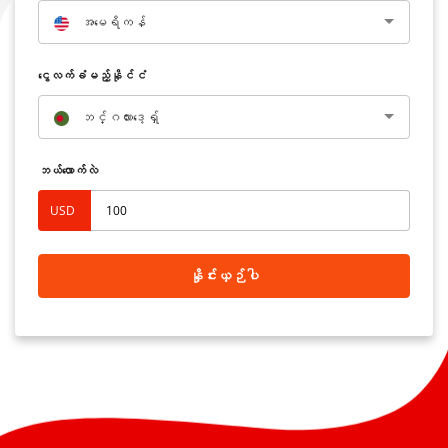
အမေရိကန်
‌ငွေလက်ခံမည့်နိုင်ငံ
ဘင်္ဂလားဒေ့ရှ်
ဘယ်လောက်လဲ
USD
နှိုင်းယှဉ်ပါ