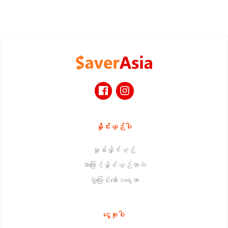
နှိုင်းယှဉ်ပါ
နှုန်းနှိုင်းယှဉ်
ဘာကြောင့်နှိုင်းယှဉ်တာလဲ
လွှဲပြောင်းအော်ပရေတာ
ငွေစုပါ