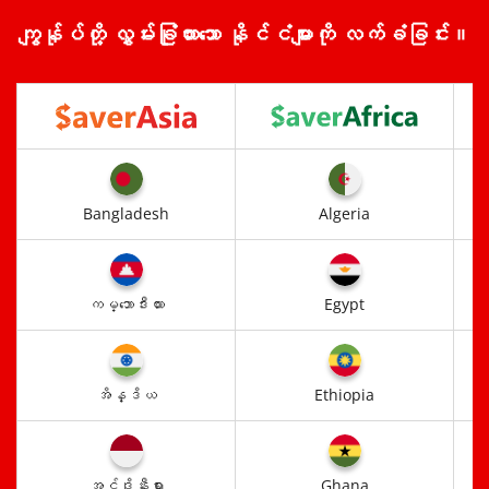
ကျွန်ုပ်တို့ လွှမ်းခြုံထားသော နိုင်ငံများကို လက်ခံခြင်း။
Bangladesh
Algeria
ကမ္ဘောဒီးယား
Egypt
အိန္ဒိယ
Ethiopia
အင်ဒိုနီးရှား
Ghana