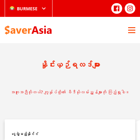
BURMESE
နှိုင်းယှဉ်ရလဒ်များ
အကူအညီလိုတယ်? ကျွန်ုပ်တို့၏ ဗီဒီယိုလမ်းညွှန်များကို ကြည့်ရှုပါ။
‌ငွေလွှဲမည့်နိုင်ငံ