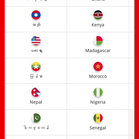
လာအို
Kenya
မလေးရှား
Madagascar
မြန်မာ
Morocco
Nepal
Nigeria
ပါကစ္စတန်
Senegal