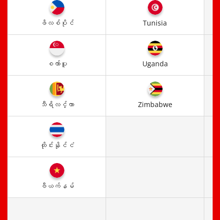
ဖိလစ်ပိုင်
Tunisia
စက်ာပူ
Uganda
သီရိလင်္ကာ
Zimbabwe
ထိုင်းနိုင်ငံ
ဗီယက်နမ်