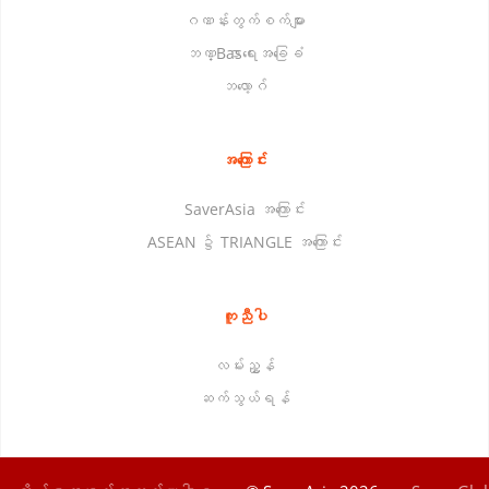
ဂဏန်းတွက်စက်များ
ဘဏ္Basာရေးအခြေခံ
ဘလော့ဂ်
အကြောင်း
SaverAsia အကြောင်း
ASEAN ၌ TRIANGLE အကြောင်း
ကူညီပါ
လမ်းညွှန်
ဆက်သွယ်ရန်