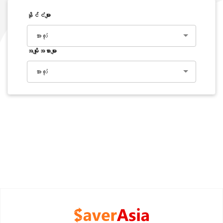
နိုင်ငံများ
အားလုံး
အမျိုးအစားများ
အားလုံး