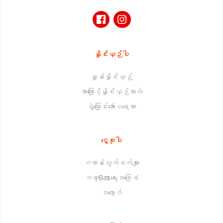
နှိုင်းယှဉ်ပါ
နှုန်းနှိုင်းယှဉ်
ဘာကြောင့်နှိုင်းယှဉ်တာလဲ
လွှဲပြောင်းအော်ပရေတာ
ငွေစုပါ
ဂဏန်းတွက်စက်များ
ဘဏ္Basာရေးအခြေခံ
ဘလော့ဂ်