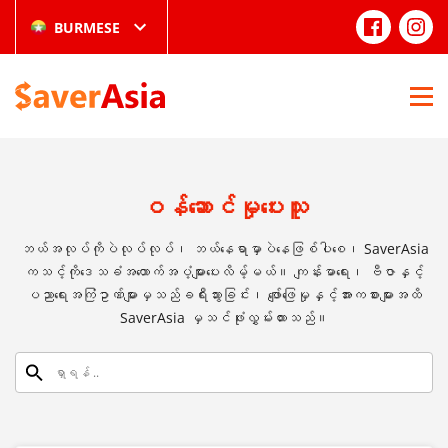
BURMESE
ဝန်ဆောင်မှုပေးသူ
ဘယ်အလုပ်ကိုပဲလုပ်လုပ်၊ ဘယ်နေရာမှာပဲနေဖြစ်ပါစေ၊ SaverAsia
ကသင့်ကိုဒေသခံအထောက်အပံ့များပေးလိမ့်မယ်။ ကျန်းမာရေး၊ ဗီဇာနှင့်
ပညာရေးအကြံဥာဏ်များမှသည်ခရီးသွားခြင်း၊ ဖျော်ဖြေမှုနှင့်အားကစားများအထိ
SaverAsia မှသင်ဖုံးလွှမ်းထားသည်။