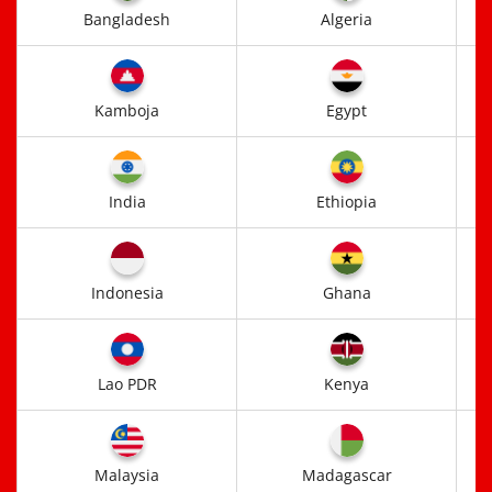
Bangladesh
Algeria
Kamboja
Egypt
India
Ethiopia
Indonesia
Ghana
Lao PDR
Kenya
Malaysia
Madagascar