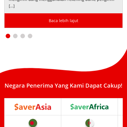
[…]
Baca lebih lajut
Negara Penerima Yang Kami Dapat Cakup!