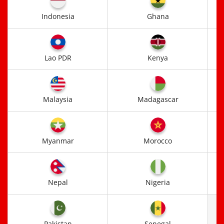
Indonesia
Ghana
Lao PDR
Kenya
Malaysia
Madagascar
Myanmar
Morocco
Nepal
Nigeria
Pakistan
Senegal