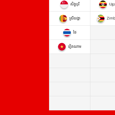
សិង្ហបុរី
Ug
ស្រី​លង្កា
Zim
ថៃ
វៀតណាម​