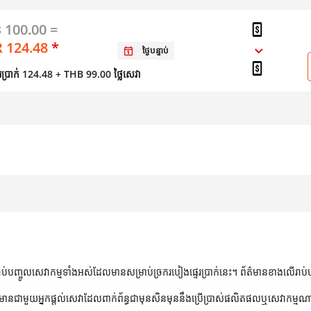
 100.00 =
 124.48
*
ថ្ងៃបន្ទាប់​
តូរប្រាក់ 124.48
+ THB 99.00 ថ្លៃសេវា
ទម្រង់នៃការ​ផ្ទេរ​ប្រាក់​
វិធីសាស្ត្រផ្ទេរប្រាក់
ល
លុយចល័ត ទៅ លុយ
ង
ផ្ទាល់​ ឬ អនឡាញ
ចល័ត
ប់បញ្ចូលសេវាកម្មទាំងអស់ដែលមានសម្រាប់ច្រករបៀងផ្ទេរប្រាក់នេះ។ ព័ត៌មានខាងលើរាប់
យព័ត៌មានជាមួយអ្នកផ្តល់សេវាដែលពាក់ព័ន្ធជាមុនសិនមុននឹងប្រើប្រាស់ផលិតផលឬសេវាកម្