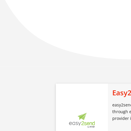
Easy
easy2send
through e
provider 