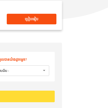
ប្រៀបធៀប
ទួលបានយ៉ាងដូចម្តេច?
ើសរើស -