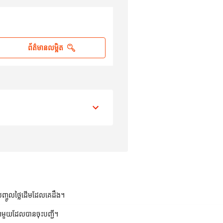
ព័ត៌មានលម្អិត
្បឿននៃការផ្ទេរប្រាក់
ថ្ងៃបន្ទាប់​
បញ្ចូលថ្លៃដើមដែលគេដឹង។
មណាមួយដែលបានចុះបញ្ជី។