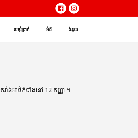
សន្សំប្រាក់
អំពី
ជំនួយ
៉ាន់អាថ៌កំបាំងនៅ 12 កញ្ញា ។