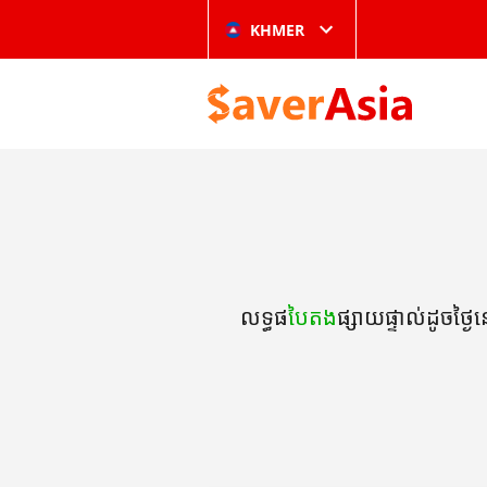
KHMER
លទ្ធផ
បៃតង
ផ្សាយផ្ទាល់ដូចថ្ង