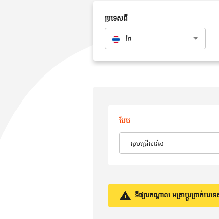
ប្រទេសពី
ថៃ
បែប
- សូមជ្រើសរើស -
ទីផ្សារកណ្តាល អត្រាប្តូរប្រាក់ប