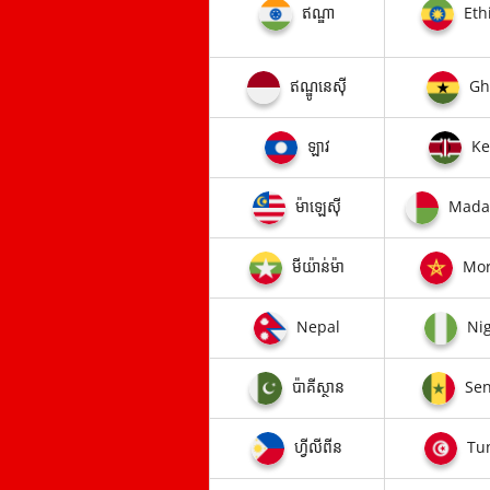
ឥណ្ឌា
Eth
ឥណ្ឌូនេស៊ី​
Gh
ឡាវ
Ke
ម៉ាឡេស៊ី​
Mada
មីយ៉ាន់ម៉ា
Mor
Nepal
Nig
ប៉ាគីស្ថាន
Sen
ហ្វីលីពីន
Tun