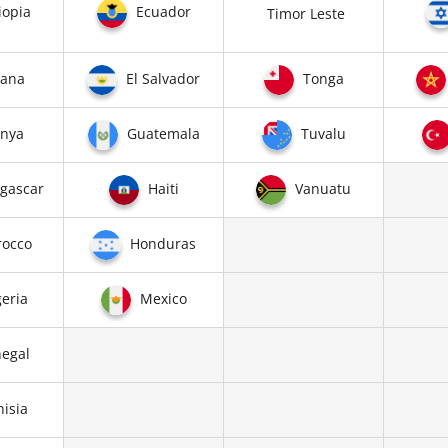
iopia
Ecuador
Timor Leste
ana
El Salvador
Tonga
nya
Guatemala
Tuvalu
gascar
Haiti
Vanuatu
occo
Honduras
eria
Mexico
egal
isia