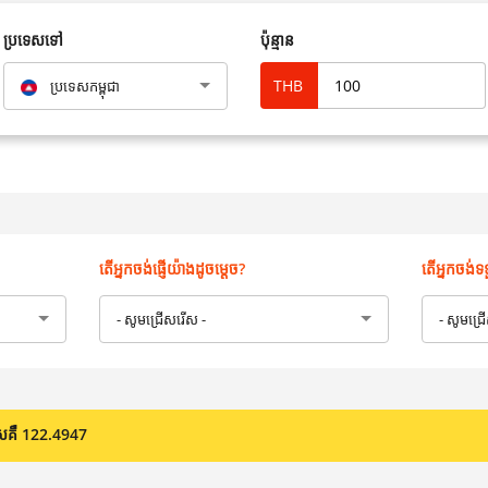
ប្រទេសទៅ
ប៉ុន្មាន
THB
ប្រទេសកម្ពុជា
តើអ្នកចង់ផ្ញើយ៉ាងដូចម្តេច?
តើអ្នកចង់ទ
- សូមជ្រើសរើស -
- សូមជ្រ
រទេសគឺ 122.4947