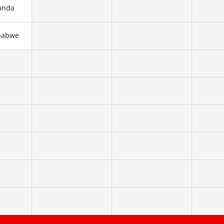
anda
babwe