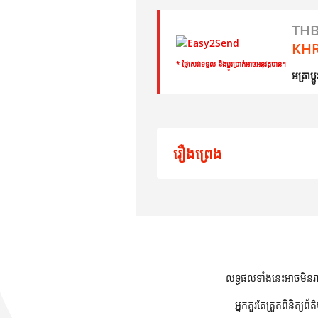
THB
KHR
* ថ្លៃសេវាទទួល និងប្តូរប្រាក់អាចអនុវត្តបាន។
អត្រាប្
រឿងព្រេង
ទិន្នន័យ​
លទ្ធផលនៃការទិញទំនិញអាថ៌កំបាំ
លទ្ធផលទាំងនេះអាចមិនរា
អ្នកគួរតែត្រួតពិនិត្