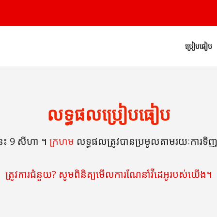
ប្រៀបធៀប
លទ្ធផលប្រៀបធៀប
ៃនេះ 9 សីហា ។
ក្រហម
លទ្ធផលត្រូវបានប្រមូលតាមរយៈការទិញឥវ
ត្រូវការជំនួយ? សូមពិនិត្យមើលការណែនាំវីដេអូរបស់យើង។