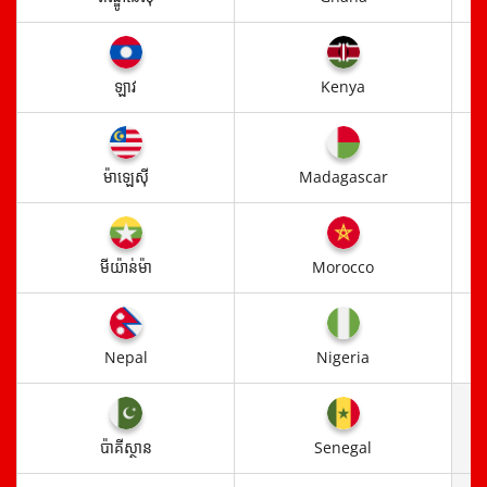
ឡាវ
Kenya
ម៉ាឡេស៊ី​
Madagascar
មីយ៉ាន់ម៉ា
Morocco
Nepal
Nigeria
ប៉ាគីស្ថាន
Senegal