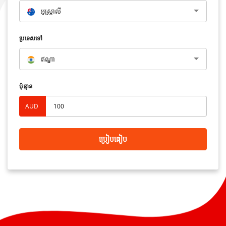
អូស្រ្តាលី​
ប្រទេសទៅ
ឥណ្ឌា
ប៉ុន្មាន
AUD
ប្រៀបធៀប