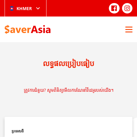
KHMER
លទ្ធផលប្រៀបធៀប
ត្រូវការជំនួយ? សូមពិនិត្យមើលការណែនាំវីដេអូរបស់យើង។
ប្រទេសពី