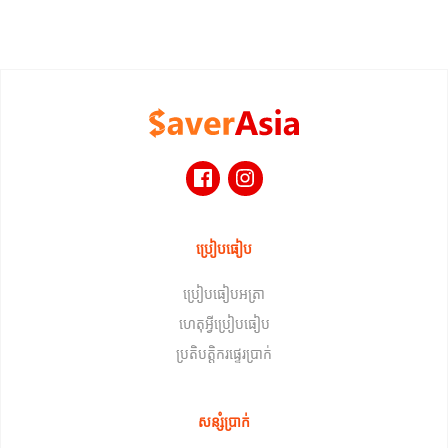
ប្រៀបធៀប
ប្រៀបធៀបអត្រា
ហេតុអ្វីប្រៀបធៀប
ប្រតិបត្តិករផ្ទេរប្រាក់
សន្សំប្រាក់