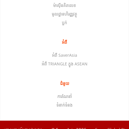
ម៉ាស៊ីនគិតលេខ
មូលដ្ឋានហិរញ្ញវត្ថុ
ប្លក់
អំពី
អំពី SaverAsia
អំពី TRIANGLE ក្នុង ASEAN
ជំនួយ
ការណែនាំ
ទំនាក់ទំនង