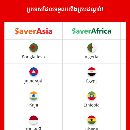
ប្រទេសដែលទទួលយើងគ្របដណ្តប់!
Bangladesh
Algeria
ប្រទេសកម្ពុជា
Egypt
ឥណ្ឌា
Ethiopia
ឥណ្ឌូនេស៊ី​
Ghana