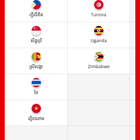
ហ្វីលីពីន
Tunisia
សិង្ហបុរី
Uganda
ស្រី​លង្កា
Zimbabwe
ថៃ
វៀតណាម​