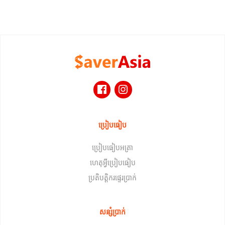
ប្រៀបធៀប
ប្រៀបធៀបអត្រា
ហេតុអ្វីប្រៀបធៀប
ប្រតិបត្តិករផ្ទេរប្រាក់
សន្សំប្រាក់