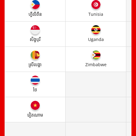
ហ្វីលីពីន
Tunisia
សិង្ហបុរី
Uganda
ស្រី​លង្កា
Zimbabwe
ថៃ
វៀតណាម​