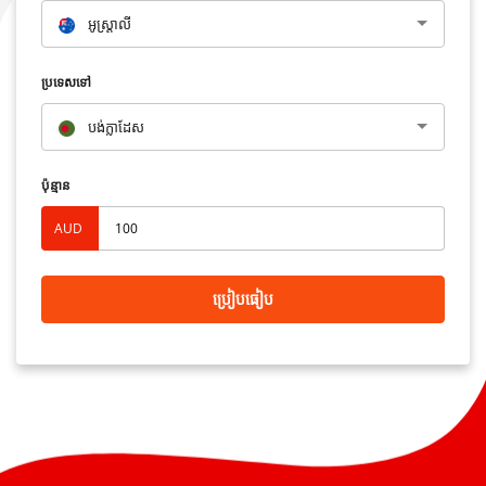
អូស្រ្តាលី​
ប្រទេសទៅ
បង់ក្លាដែស
ប៉ុន្មាន
AUD
ប្រៀបធៀប