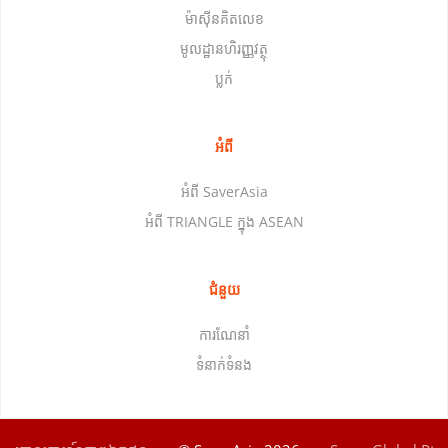
ម៉ាស៊ីនគិតលេខ
មូលដ្ឋានហិរញ្ញវត្ថុ
ប្លក់
អំពី
អំពី SaverAsia
អំពី TRIANGLE ក្នុង ASEAN
ជំនួយ
ការណែនាំ
ទំនាក់ទំនង