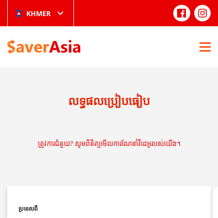
KHMER
លទ្ធផលប្រៀបធៀប
ត្រូវការជំនួយ? សូមពិនិត្យមើលការណែនាំវីដេអូរបស់យើង។
ប្រទេសពី