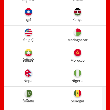
ឡាវ
Kenya
ម៉ាឡេស៊ី​
Madagascar
មីយ៉ាន់ម៉ា
Morocco
Nepal
Nigeria
ប៉ាគីស្ថាន
Senegal