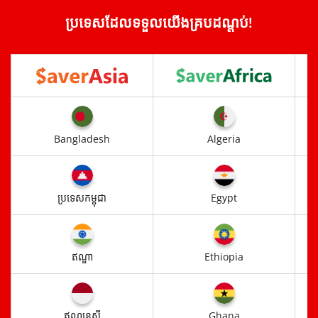
ប្រទេសដែលទទួលយើងគ្របដណ្តប់!
Bangladesh
Algeria
ប្រទេសកម្ពុជា
Egypt
ឥណ្ឌា
Ethiopia
ឥណ្ឌូនេស៊ី​
Ghana