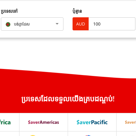
ប្រទេសទៅ
ប៉ុន្មាន
AUD
បង់ក្លាដែស
ប្រទេសដែលទទួលយើងគ្របដណ្តប់!