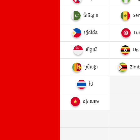
ប៉ាគីស្ថាន
Sen
ហ្វីលីពីន
Tun
សិង្ហបុរី
Ug
ស្រី​លង្កា
Zim
ថៃ
វៀតណាម​