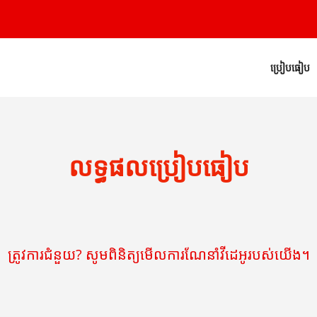
ប្រៀបធៀប
លទ្ធផលប្រៀបធៀប
ត្រូវការជំនួយ? សូមពិនិត្យមើលការណែនាំវីដេអូរបស់យើង។