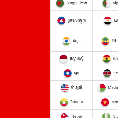
Bangladesh
Alg
ប្រទេសកម្ពុជា
Eg
ឥណ្ឌា
Eth
ឥណ្ឌូនេស៊ី​
Gh
ឡាវ
Ke
ម៉ាឡេស៊ី​
Mada
មីយ៉ាន់ម៉ា
Mor
Nepal
Nig