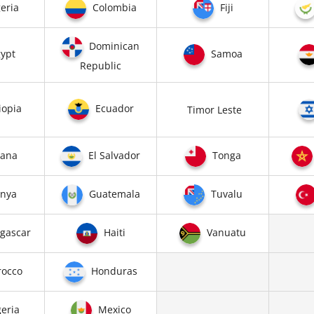
eria
Colombia
Fiji
Dominican
ypt
Samoa
Republic
iopia
Ecuador
Timor Leste
ana
El Salvador
Tonga
nya
Guatemala
Tuvalu
gascar
Haiti
Vanuatu
occo
Honduras
eria
Mexico