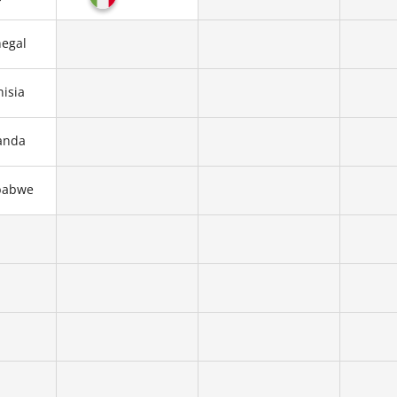
egal
isia
anda
babwe