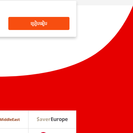
ប្រៀបធៀប