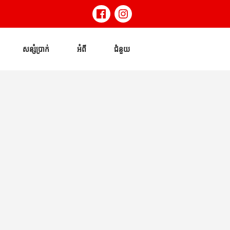
សន្សំប្រាក់
អំពី
ជំនួយ