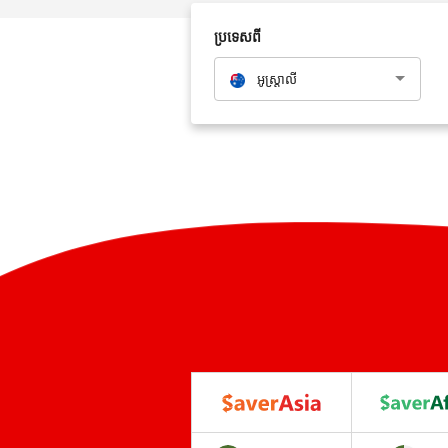
ប្រទេសពី
អូស្រ្តាលី​