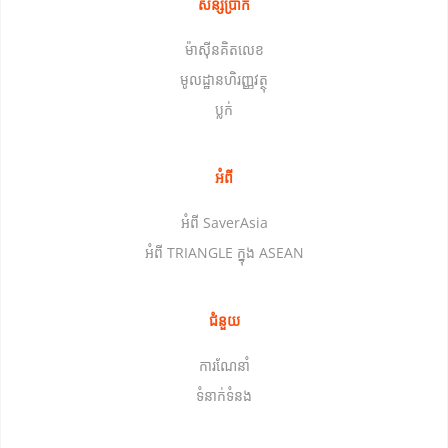
សន្សំប្រាក់
ម៉ាស៊ីនគិតលេខ
មូលដ្ឋានហិរញ្ញវត្ថុ
ប្លក់
អំពី
អំពី SaverAsia
អំពី TRIANGLE ក្នុង ASEAN
ជំនួយ
ការណែនាំ
ទំនាក់ទំនង