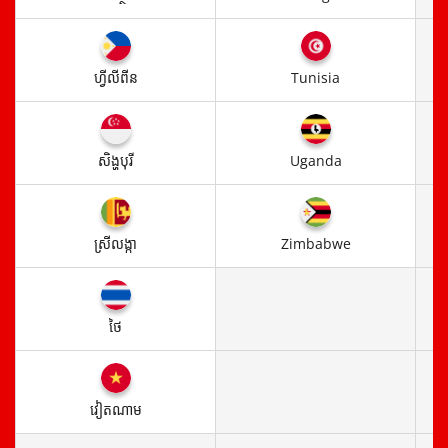
ហ្វីលីពីន
Tunisia
សិង្ហបុរី
Uganda
ស្រី​លង្កា
Zimbabwe
ថៃ
វៀតណាម​