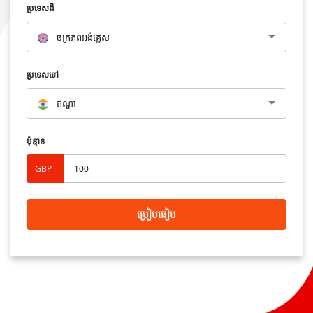
ប្រទេសពី
ចក្រភពអង់គ្លេស
ប្រទេសទៅ
ឥណ្ឌា
ប៉ុន្មាន
GBP
ប្រៀបធៀប