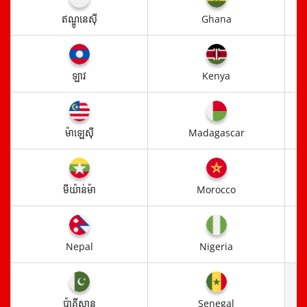
ឥណ្ឌូនេស៊ី​
Ghana
ឡាវ
Kenya
ម៉ាឡេស៊ី​
Madagascar
មីយ៉ាន់ម៉ា
Morocco
Nepal
Nigeria
ប៉ាគីស្ថាន
Senegal