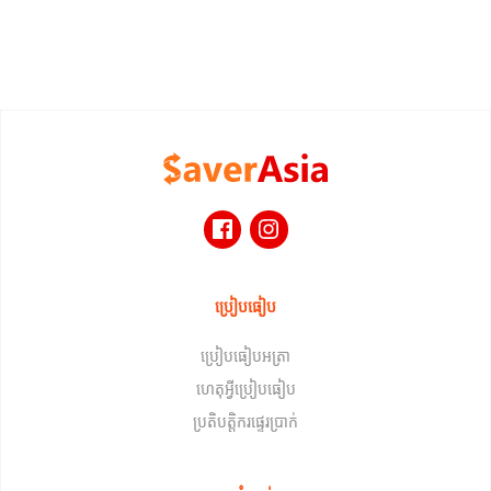
ប្រៀបធៀប
ប្រៀបធៀបអត្រា
ហេតុអ្វីប្រៀបធៀប
ប្រតិបត្តិករផ្ទេរប្រាក់