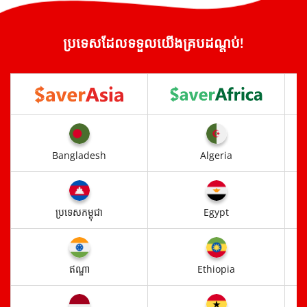
ប្រទេសដែលទទួលយើងគ្របដណ្តប់!
Bangladesh
Algeria
ប្រទេសកម្ពុជា
Egypt
ឥណ្ឌា
Ethiopia